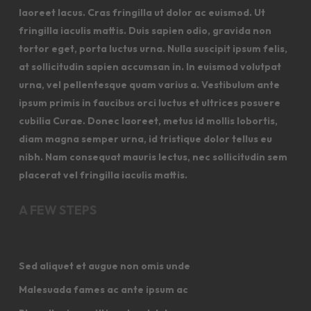
laoreet lacus. Cras fringilla ut dolor ac euismod. Ut
fringilla iaculis mattis. Duis sapien odio, gravida non
tortor eget, porta luctus urna. Nulla suscipit ipsum felis,
at sollicitudin sapien accumsan in. In euismod volutpat
urna, vel pellentesque quam varius a. Vestibulum ante
ipsum primis in faucibus orci luctus et ultrices posuere
cubilia Curae. Donec laoreet, metus id mollis lobortis,
diam magna semper urna, id tristique dolor tellus eu
nibh. Nam consequat mauris lectus, nec sollicitudin sem
placerat vel fringilla iaculis mattis.
A FEW STEPS
Sed aliquet et augue non omis unde
Malesuada fames ac ante ipsum ac