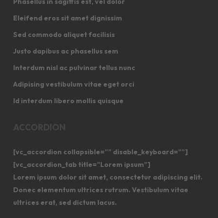
Phasellus in sagittis est, vel dolor
Eleifend eros sit amet dignissim
Sed commodo aliquet facilisis
Justo dapibus ac phasellus sem
Interdum nisl ac pulvinar tellus nunc
Adipising vestibulum vitae eget orci
Id interdum libero mollis quisque
ACCORDION
[vc_accordion collapsible=”” disable_keyboard=””]
[vc_accordion_tab title=”Lorem ipsum”]
Lorem ipsum dolor sit amet, consectetur adipiscing elit.
Donec elementum ultrices rutrum. Vestibulum vitae
ultrices erat, sed dictum lacus.