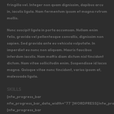
fringilla vel. Integer non quam dignissim, dapibus arcu
in, iaculis ligula. Nam fermentum ipsum et magna rutrum
mollis.
Nunc suscipit ligula in porta accumsan. Nullam enim
felis, gravida vel pellentesque convallis, dignissim non
sapien. Sed gravida ante eu vehicula vulputate. In
imperdiet eu nunc non aliquam. Mauris faucibus
interdum iaculis. Nam mattis diam dictum nisl tincidunt
dictum. Nam vitae sollicitudin enim. Suspendisse id lacus
magna. Quisque vitae nunc tincidunt, varius ipsum at,
malesuada ligula.
SKILLS
[nfw_progress_bar
nfw_progress_bar_data_width=”77″]WORDPRESS[/nfw_pro
[nfw_progress_bar