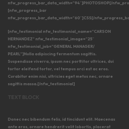
nfw_progress_bar_data_width=”94″]PHOTOSHOP[/nfw_pro
[nfw_progress_bar
nfw_progress_bar_data_width=”60″]CSS[/nfw_progress_b
[nfw_testimonial nfw_testimonial_name=”CARSON
HERNANDEZ” nfw_testimonial_image=”25″
nfw_testimonial_job=”GENERAL MANAGER/
PEARL”]Nulla adipiscing fermentum sagittis.
Suspendisse viverra, ipsum nec porttitor ultrices, dui
tortor eleifend tortor, vel tempus orci est ac eros.
Curabitur enim nisi, ultricies eget metus nec, ornare
sagittis massa.[/nfw_testimonial]
TEXT BLOCK
Donec nec bibendum felis, id tincidunt elit. Maecenas
ante eros, ornare hendrerit velit lobortis, placerat