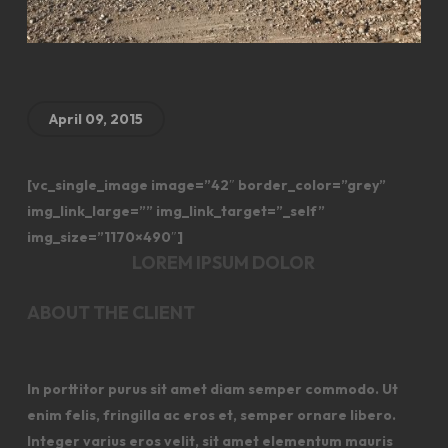
April 09, 2015
[vc_single_image image=”42″ border_color=”grey”
img_link_large=”” img_link_target=”_self”
img_size=”1170×490″]
LOREM IPSUM DOLOR
ABOUT THE CLIENT
In porttitor purus sit amet diam semper commodo. Ut
enim felis, fringilla ac eros et, semper ornare libero.
Integer varius eros velit, sit amet elementum mauris