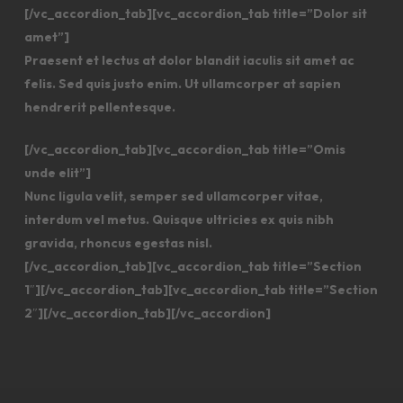
[/vc_accordion_tab][vc_accordion_tab title=”Dolor sit
amet”]
Praesent et lectus at dolor blandit iaculis sit amet ac
felis. Sed quis justo enim. Ut ullamcorper at sapien
hendrerit pellentesque.
[/vc_accordion_tab][vc_accordion_tab title=”Omis
unde elit”]
Nunc ligula velit, semper sed ullamcorper vitae,
interdum vel metus. Quisque ultricies ex quis nibh
gravida, rhoncus egestas nisl.
[/vc_accordion_tab][vc_accordion_tab title=”Section
1″][/vc_accordion_tab][vc_accordion_tab title=”Section
2″][/vc_accordion_tab][/vc_accordion]