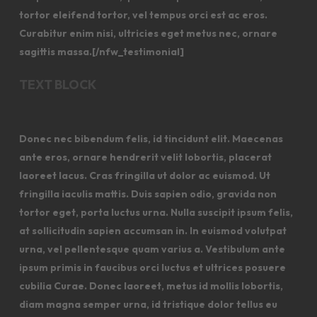
tortor eleifend tortor, vel tempus orci est ac eros.
Curabitur enim nisi, ultricies eget metus nec, ornare
sagittis massa.[/nfw_testimonial]
TEXT BLOCK
Donec nec bibendum felis, id tincidunt elit. Maecenas
ante eros, ornare hendrerit velit lobortis, placerat
laoreet lacus. Cras fringilla ut dolor ac euismod. Ut
fringilla iaculis mattis. Duis sapien odio, gravida non
tortor eget, porta luctus urna. Nulla suscipit ipsum felis,
at sollicitudin sapien accumsan in. In euismod volutpat
urna, vel pellentesque quam varius a. Vestibulum ante
ipsum primis in faucibus orci luctus et ultrices posuere
cubilia Curae. Donec laoreet, metus id mollis lobortis,
diam magna semper urna, id tristique dolor tellus eu