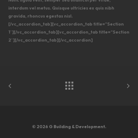
interdum vel metus. Quisque ultricies ex quis nibh
gravida, rhoncus egestas nisl.
[/vc_accordion_tab][vc_accordion_tab title=”Section
1″][/vc_accordion_tab][vc_accordion_tab title=”Section
2″][/vc_accordion_tab][/vc_accordion]
© 2026 G Building & Development.