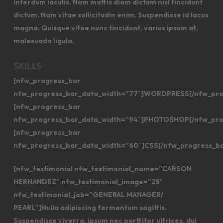
interdum iaculis. Nam mattis diam dictum nisl tincidunt
dictum. Nam vitae sollicitudin enim. Suspendisse id lacus
magna. Quisque vitae nunc tincidunt, varius ipsum at,
malesuada ligula.
SKILLS
[nfw_progress_bar
nfw_progress_bar_data_width=”77″]WORDPRESS[/nfw_pro
[nfw_progress_bar
nfw_progress_bar_data_width=”94″]PHOTOSHOP[/nfw_pro
[nfw_progress_bar
nfw_progress_bar_data_width=”60″]CSS[/nfw_progress_b
[nfw_testimonial nfw_testimonial_name=”CARSON
HERNANDEZ” nfw_testimonial_image=”25″
nfw_testimonial_job=”GENERAL MANAGER/
PEARL”]Nulla adipiscing fermentum sagittis.
Suspendisse viverra, ipsum nec porttitor ultrices, dui