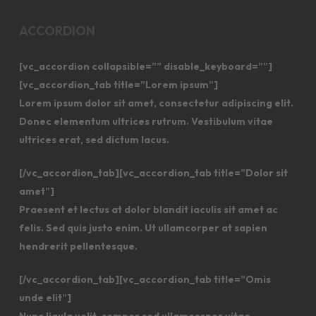
ACCORDION
[vc_accordion collapsible=”” disable_keyboard=””]
[vc_accordion_tab title=”Lorem ipsum”]
Lorem ipsum dolor sit amet, consectetur adipiscing elit.
Donec elementum ultrices rutrum. Vestibulum vitae
ultrices erat, sed dictum lacus.
[/vc_accordion_tab][vc_accordion_tab title=”Dolor sit
amet”]
Praesent et lectus at dolor blandit iaculis sit amet ac
felis. Sed quis justo enim. Ut ullamcorper at sapien
hendrerit pellentesque.
[/vc_accordion_tab][vc_accordion_tab title=”Omis
unde elit”]
Nunc ligula velit, semper sed ullamcorper vitae,