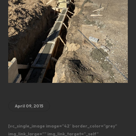
April 09, 2015
[vc_single_image image=”42″ border_color=”grey”
img_link_large=”” img_link_target=”_self”