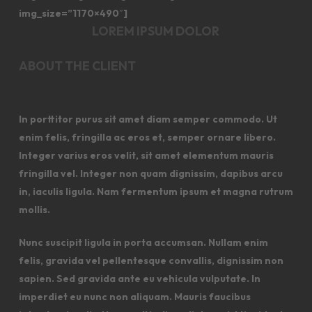
img_size=”1170×490″]
LOREM IPSUM DOLOR
ABOUT THE CLIENT
In porttitor purus sit amet diam semper commodo. Ut
enim felis, fringilla ac eros et, semper ornare libero.
Integer varius eros velit, sit amet elementum mauris
fringilla vel. Integer non quam dignissim, dapibus arcu
in, iaculis ligula. Nam fermentum ipsum et magna rutrum
mollis.
Nunc suscipit ligula in porta accumsan. Nullam enim
felis, gravida vel pellentesque convallis, dignissim non
sapien. Sed gravida ante eu vehicula vulputate. In
imperdiet eu nunc non aliquam. Mauris faucibus