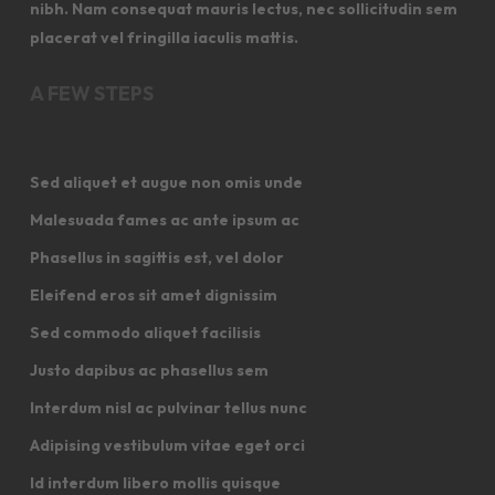
nibh. Nam consequat mauris lectus, nec sollicitudin sem
placerat vel fringilla iaculis mattis.
A FEW STEPS
Sed aliquet et augue non omis unde
Malesuada fames ac ante ipsum ac
Phasellus in sagittis est, vel dolor
Eleifend eros sit amet dignissim
Sed commodo aliquet facilisis
Justo dapibus ac phasellus sem
Interdum nisl ac pulvinar tellus nunc
Adipising vestibulum vitae eget orci
Id interdum libero mollis quisque